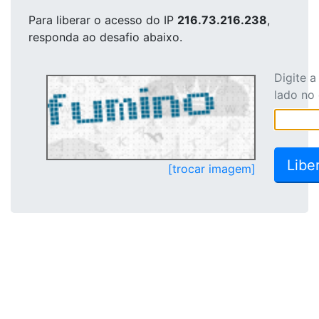
Para liberar o acesso
do IP
216.73.216.238
,
responda ao desafio abaixo.
Digite 
lado no
[trocar imagem]